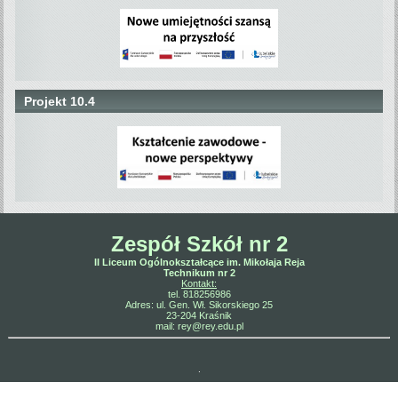
Projekt 10.4
Zespół Szkół nr 2
II Liceum Ogólnokształcące im. Mikołaja Reja
Technikum nr 2
Kontakt:
tel. 818256986
Adres: ul. Gen. Wł. Sikorskiego 25
23-204 Kraśnik
mail:
rey@rey.edu.pl
.